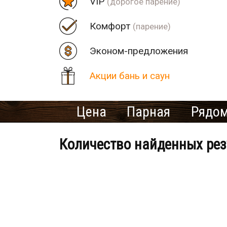
VIP
(дорогое парение)
Комфорт
(парение)
Эконом-предложения
Акции бань и саун
Цена
Парная
Рядом
Количество найденных рез
Банно-оздоровительный клу