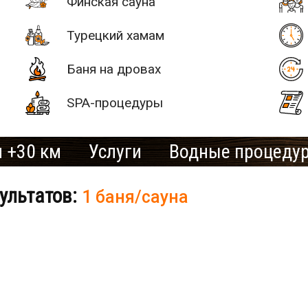
Финская сауна
Турецкий хамам
Баня на дровах
SPA-процедуры
 +30 км
Услуги
Водные процеду
ультатов:
1 баня/сауна
# 2
SAN SPA
(Сан СПА)
250 грн/
б «Остров»
час, минимум
2 часа