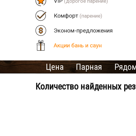
VIP
(дорогое парение)
Комфорт
(парение)
Эконом-предложения
Акции бань и саун
Цена
Парная
Рядом
Количество найденных рез
Банно-оздоровительный клу