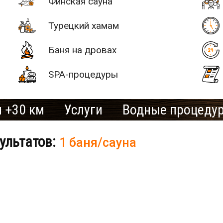
Финская сауна
Турецкий хамам
Баня на дровах
SPA-процедуры
 +30 км
Услуги
Водные процеду
ультатов:
1 баня/сауна
# 2
SAN SPA
(Сан СПА)
250 грн/
б «Остров»
час, минимум
2 часа