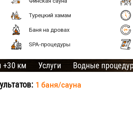
Финская сауна
Турецкий хамам
Баня на дровах
SPA-процедуры
 +30 км
Услуги
Водные процеду
ультатов:
1 баня/сауна
# 2
SAN SPA
(Сан СПА)
250 грн/
б «Остров»
час, минимум
2 часа