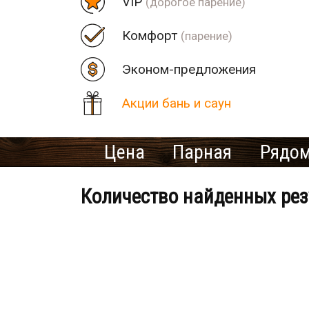
VIP
(дорогое парение)
Комфорт
(парение)
Эконом-предложения
Акции бань и саун
Цена
Парная
Рядом
Количество найденных рез
Банно-оздоровительный клу