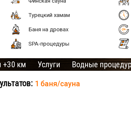
Финская сауна
Турецкий хамам
Баня на дровах
SPA-процедуры
 +30 км
Услуги
Водные процеду
ультатов:
1 баня/сауна
# 2
SAN SPA
(Сан СПА)
250 грн/
б «Остров»
час, минимум
2 часа