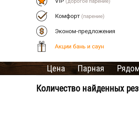
VIP
(дорогое парение)
Комфорт
(парение)
Эконом-предложения
Акции бань и саун
Цена
Парная
Рядом
Количество найденных рез
Банно-оздоровительный клу