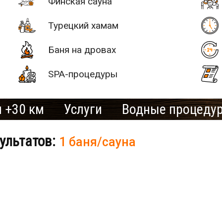
Финская сауна
Турецкий хамам
Баня на дровах
SPA-процедуры
 +30 км
Услуги
Водные процеду
ультатов:
1 баня/сауна
# 2
SAN SPA
(Сан СПА)
250 грн/
б «Остров»
час, минимум
2 часа