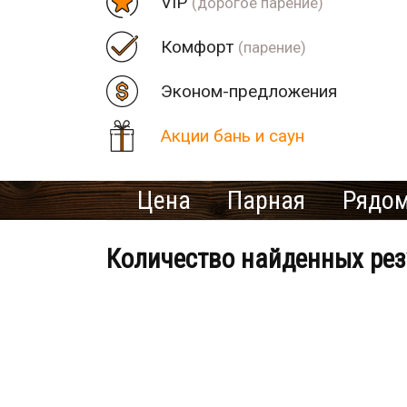
VIP
(дорогое парение)
Комфорт
(парение)
Эконом-предложения
Акции бань и саун
Цена
Парная
Рядом
Количество найденных рез
Банно-оздоровительный клу