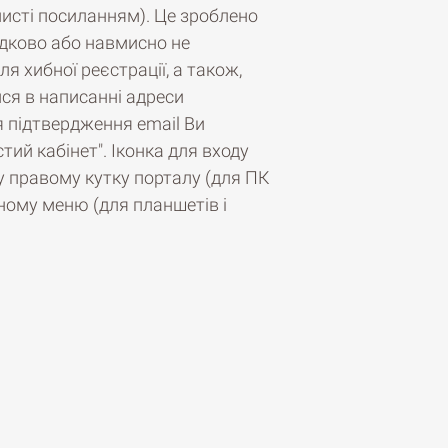
листі посиланням). Це зроблено
адково або навмисно не
я хибної реєстрації, а також,
ся в написанні адреси
я підтвердження email Ви
тий кабінет". Іконка для входу
 правому кутку порталу (для ПК
ьному меню (для планшетів і