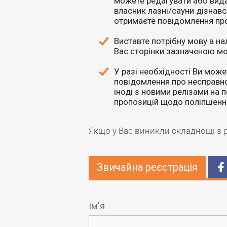
можете редагувати або вида
власник лазні/сауни дізнавс
отримаєте повідомлення про 
Виставте потрібну мову в на
Вас сторінки зазначеною м
У разі необхідності Ви мож
повідомлення про несправнос
іноді з новими релізами на 
пропозицій щодо поліпшення
Якщо у Вас виникли складнощі з 
Звичайна реєстрація
Ім'я