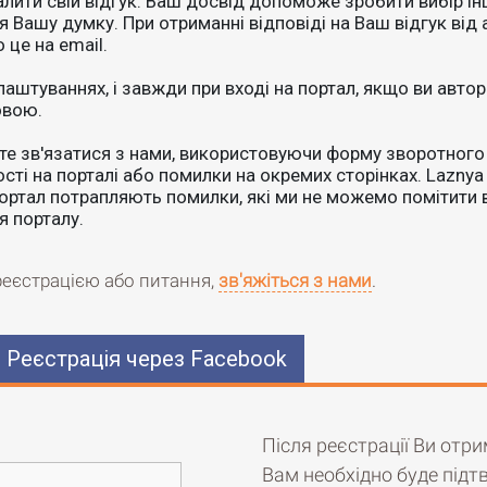
лити свій відгук. Ваш досвід допоможе зробити вибір 
я Вашу думку. При отриманні відповіді на Ваш відгук від 
це на email.
лаштуваннях, і завжди при вході на портал, якщо ви авто
овою.
ете зв'язатися з нами, використовуючи форму зворотного 
ті на порталі або помилки на окремих сторінках. Laznya 
портал потрапляють помилки, які ми не можемо помітити в
 порталу.
реєстрацією або питання,
зв'яжіться з нами
.
Реєстрація через Facebook
Після реєстрації Ви отри
Вам необхідно буде підт