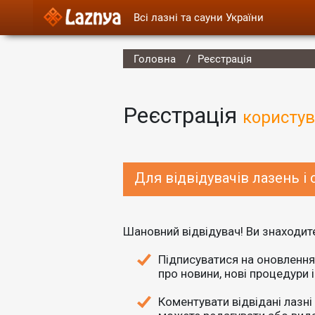
Всі лазні та сауни України
Головна
Реєстрація
Реєстрація
користу
Для відвідувачів лазень і 
Шановний відвідувач! Ви знаходитес
Підписуватися на оновлення 
про новини, нові процедури 
Коментувати відвідані лазні і