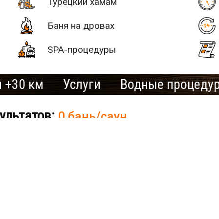
Турецкий хамам
Баня на дровах
SPA-процедуры
 +30 км
Услуги
Водные процеду
# 2
ультатов:
0 бань/саун
SAN SPA
(Сан СПА)
250 грн/
час, минимум
ки нет бань и саун.
2 часа
Улица:
ул.
сто для отдыха?
Хотит
Богдана