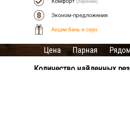
Комфорт
(парение)
Эконом-предложения
Акции бань и саун
Цена
Парная
Рядом
Количество найденных рез
В населенном пункте Чума
Ищете ме