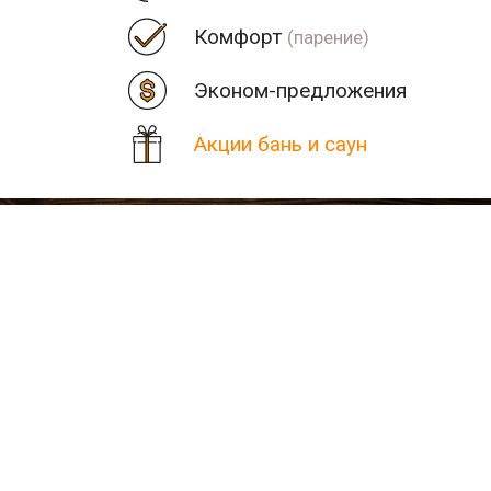
Комфорт
(парение)
Эконом-предложения
Акции бань и саун
Цена
Парная
Рядом
Количество найденных рез
В населенном пункте Остр