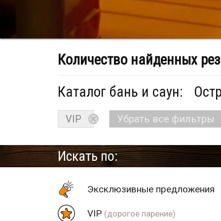
Количество найденных рез
Каталог бань и саун:
Остр
VIP
Убрать все фильтры
Искать по:
Эксклюзивные предложения
VIP
(дорогое парение)