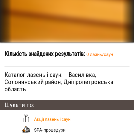
Кількість знайдених результатів:
0 лазнь/саун
Каталог лазень і саун:
Василівка,
Солонянський район, Дніпропетровська
область
Шукати по:
Акції лазень і саун
SPA-процедури