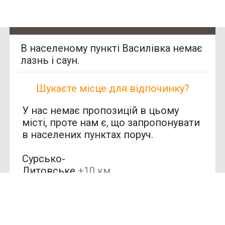
В населеному пункті Василівка немає
лазнь і саун.
Шукаєте місце для відпочинку?
У нас немає пропозицій в цьому
місті, проте нам є, що запропонувати
в населених пунктах поруч.
Сурсько-
SAN
Литовське
+10 км
SPA
(1)
(Сан
СПА)
Новоолександрів
ка
+10 км (1)
250
грн/