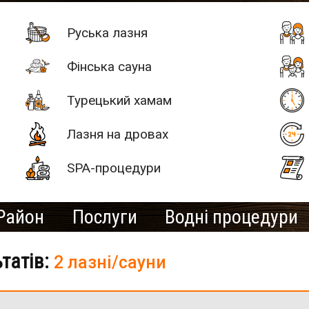
Руська лазня
Фінська сауна
Турецький хамам
Лазня на дровах
SPA-процедури
Район
Послуги
Водні процедури
ьтатів:
2 лазні/сауни