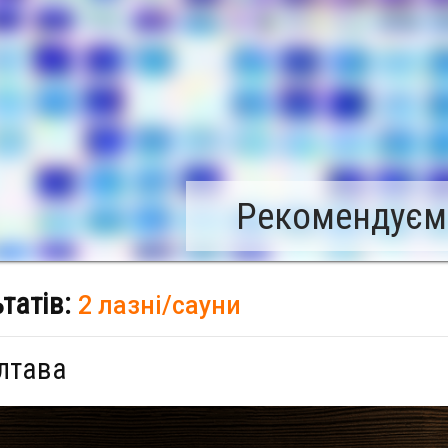
Рекомендуємо
ьтатів:
2 лазні/сауни
лтава