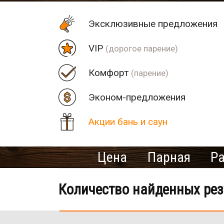
Эксклюзивные предложения
VIP
(дорогое парение)
Комфорт
(парение)
Эконом-предложения
Акции бань и саун
Цена
Парная
Р
Количество найденных рез