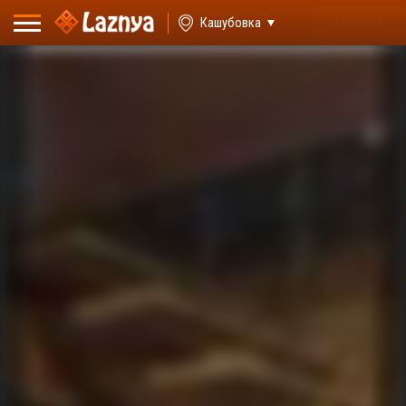
ВХОД
Кашубовка