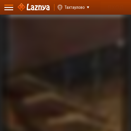
ВХОД
Тахтаулово