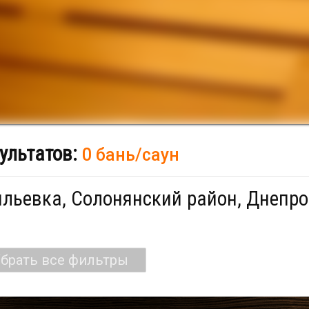
ультатов:
0 бань/саун
льевка, Солонянский район, Днепро
брать все фильтры