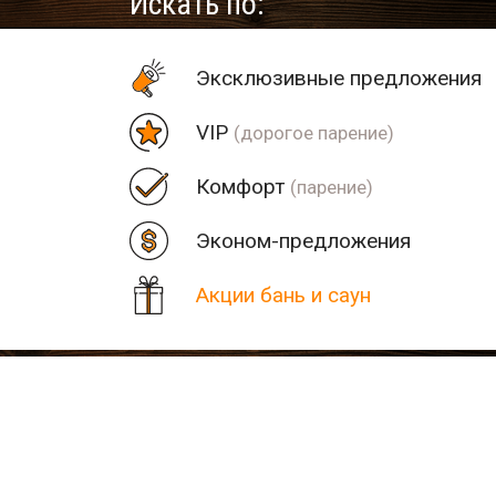
Искать по:
Эксклюзивные предложения
VIP
(дорогое парение)
Комфорт
(парение)
Эконом-предложения
Акции бань и саун
Цена
Парная
Рядом
Количество найденных рез