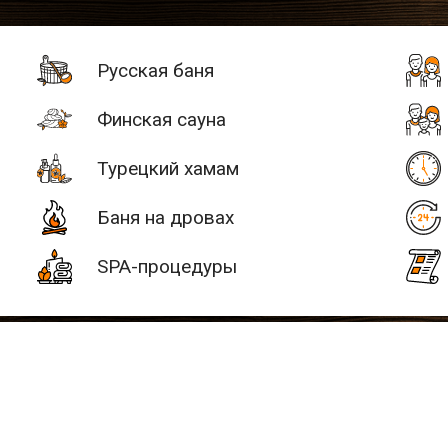
Русская баня
Финская сауна
Турецкий хамам
Баня на дровах
SPA-процедуры
# 2
 +30 км
Услуги
Водные процеду
SAN SPA
(Сан СПА)
ультатов:
0 бань/саун
250 грн/
час, минимум