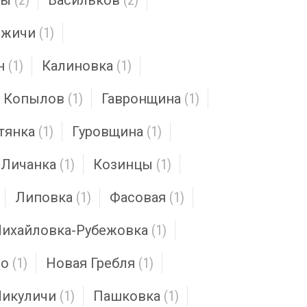
цы
(2)
Васильков
(2)
яжичи
(1)
н
(1)
Калиновка
(1)
Копылов
(1)
Гавронщина
(1)
тянка
(1)
Гуровщина
(1)
Личанка
(1)
Козинцы
(1)
Липовка
(1)
Фасовая
(1)
ихайловка-Рубежовка
(1)
во
(1)
Новая Гребля
(1)
икуличи
(1)
Пашковка
(1)