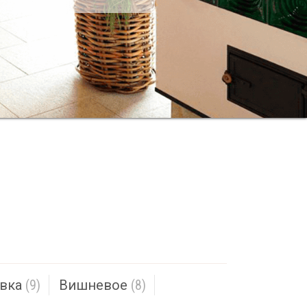
вка
(9)
Вишневое
(8)
род