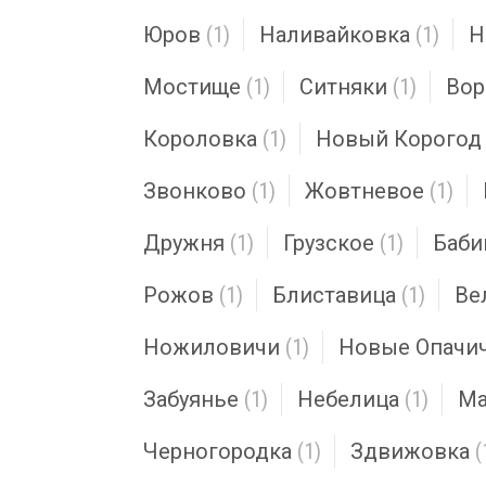
Юров
(1)
Наливайковка
(1)
Н
Мостище
(1)
Ситняки
(1)
Вор
Короловка
(1)
Новый Корогод
Звонково
(1)
Жовтневое
(1)
Дружня
(1)
Грузское
(1)
Баб
Рожов
(1)
Блиставица
(1)
Ве
Ножиловичи
(1)
Новые Опачи
Забуянье
(1)
Небелица
(1)
Ма
Черногородка
(1)
Здвижовка
(