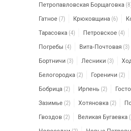
Петропавловская Борщаговка
(8
Гатное
(7)
Крюковщина
(6)
К
Тарасовка
(4)
Петровское
(4)
Погребы
(4)
Вита-Почтовая
(3)
Бортничи
(3)
Лесники
(3)
Хо
Белогородка
(2)
Гореничи
(2)
Бобрица
(2)
Ирпень
(2)
Гост
Зазимье
(2)
Хотяновка
(2)
П
Гвоздов
(2)
Великая Бугаевка