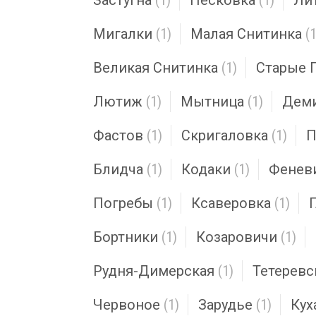
Застугна
(1)
Песковка
(1)
Ли
Мигалки
(1)
Малая Снитинка
(1
Великая Снитинка
(1)
Старые 
Лютиж
(1)
Мытница
(1)
Дем
Фастов
(1)
Скригаловка
(1)
П
Блидча
(1)
Кодаки
(1)
Фенев
Погребы
(1)
Ксаверовка
(1)
Бортники
(1)
Козаровичи
(1)
Рудня-Димерская
(1)
Тетеревс
Червоное
(1)
Зарудье
(1)
Кух