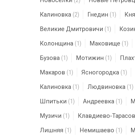
Новоселки
(2)
Новые Петров
Калиновка
(2)
Гнедин
(1)
Кн
Великие Дмитровичи
(1)
Кози
Колонщина
(1)
Маковище
(1)
Бузова
(1)
Мотижин
(1)
Плах
Макаров
(1)
Ясногородка
(1)
Калиновка
(1)
Людвиновка
(1)
Шпитьки
(1)
Андреевка
(1)
М
Музичи
(1)
Клавдиево-Тарасо
Лишняя
(1)
Немишаево
(1)
М