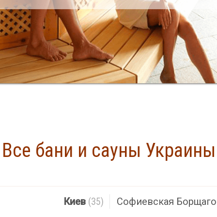
Все бани и сауны Украины
Найдено
Киев
(35)
Софиевская Борщаго
апросу не найдено. Попробуйте ввести другой го